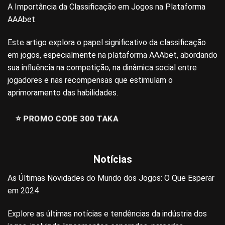
A Importância da Classificação em Jogos na Plataforma
AAAbet
Este artigo explora o papel significativo da classificação
em jogos, especialmente na plataforma AAAbet, abordando
sua influência na competição, na dinâmica social entre
jogadores e nas recompensas que estimulam o
aprimoramento das habilidades.
⭐️ PROMO CODE 300 TAKA
Notícias
As Últimas Novidades do Mundo dos Jogos: O Que Esperar
em 2024
Explore as últimas notícias e tendências da indústria dos