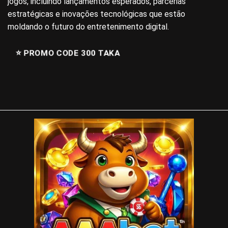
jogos, incluindo lançamentos esperados, parcerias
estratégicas e inovações tecnológicas que estão
moldando o futuro do entretenimento digital.
⭐️ PROMO CODE 300 TAKA